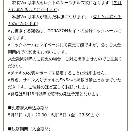
・衣装Ver.は本人セレクトのシーズナル衣装になります（
先月
とは異なるものになります
）
・私服Ver.は本人が選んだ私服になります。（
先月とは異なる
ものになります
）
※お書きする宛名は、CORAZONサイトの登録ニックネームに
なります。
※ニックネームはマイページにて変更可能ですが、必ずご入金
期間内での変更をお願いします。
入金期間以降のご変更の場合、ご対応出来ませんのでご注意く
ださい。
※チェキの衣装やポーズを指定することは出来ません。
※宛名、サイン入りチェキのSNSへの掲載は禁止とさせていた
だきます。ご理解のほど宜しくお願いします。
※発送は5月15日以降で随時の発送予定となります。
■先着購入申込み期間
5月11日（月）20:00 – 5月15日（金）23:59まで
■決済期間（入金期間）