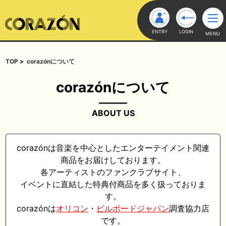
ENTRY
LOGIN
MENU
TOP
corazónについて
corazónについて
ABOUT US
corazónは音楽を中心としたエンターテイメント関連
商品をお届けしております。
各アーティストのファンクラブサイト、
イベントに直結した特典付商品を多く扱っておりま
す。
corazónは
オリコン
・
ビルボードジャパン
調査協力店
です。