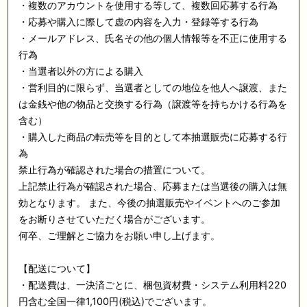
・複数のアカウントを使用する等して、複数回応募する行為
・応募や購入に際して虚の内容を入力・登録等する行為
・メールアドレス、氏名その他の個人情報等を不正に使用する
行為
・当選者以外の方による購入
・営利目的に限らず、当選者としての地位を他人へ譲渡、また
は金銭や他の物品と交換する行為（譲渡等を持ちかける行為を
含む）
・購入した商品の転売等を目的として本抽選販売に応募する行
為
禁止行為が確認された場合の措置について。
上記禁止行為が確認された場合、応募または当選後の購入は無
効となります。 また、今後の抽選販売やイベントへのご参加
をお断りさせていただく場合がございます。
何卒、ご理解とご協力をお願い申し上げます。
【配送について】
・配送費は、一決済ごとに、梱包資材費・システム利用料220
円含む全国一律1,100円(税込)でございます。