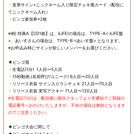
・直筆サイン+ニックネーム入り限定チェキ風カード（配信に
てニックネーム入れ）
・ビンゴ参加券×2枚
※例) 特典A【CD1枚】は、iLiFE!の場合は、TYPE-A< iLiFE盤
>、あいすさんの場合は、TYPE-B <あいす盤> となります。
※お申込み時にサインが欲しいメンバーをお選びください。
★ビンゴ賞
・生電話(1分) 1人目〜5人目
・15秒動画 (名前呼び/ユニーク) 6人目〜20人目
・リリース衣装 サイン入りランチェキ 21人目〜70人目
・リリース衣装 実写アクキー 71人目〜120人目
※生電話(1分)は、配信後に順次スタッフより非通知でご登録の
電話番号へおかけいたしますが、不在の場合は無効となります
のでご注意ください。
★ビンゴ大会に関して
★ビンゴカードはこちら（