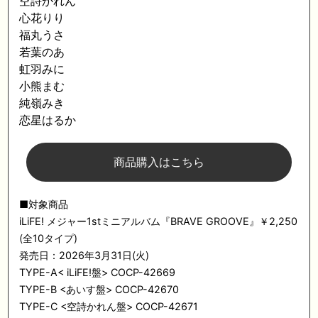
空詩かれん
心花りり
福丸うさ
若葉のあ
虹羽みに
小熊まむ
純嶺みき
恋星はるか
商品購入はこちら
■対象商品
iLiFE! メジャー1stミニアルバム『BRAVE GROOVE』￥2,250
(全10タイプ)
発売日：2026年3月31日(火)
TYPE-A< iLiFE!盤> COCP-42669
TYPE-B <あいす盤> COCP-42670
TYPE-C <空詩かれん盤> COCP-42671