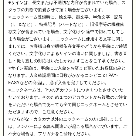
※サインは、長文または不適切な内容が含まれていた場合、ス
タッフの判断で割愛させて頂く場合がございます。
※ ニックネーム登録時に、絵文字、顔文字、半角文字・記号
（!、＆など）、特殊記号（ハートなど）、旧漢字等の機種依
存文字が含まれている場合、文字化けや 途中で切れてしてし
まう場合がございます。 ニックネームに使用する文字に関し
ましては、お客様自身で機種依存文字かどうかを事前にご確認
ください。文字化けによるサインの違いに関しましは、書き直
し・撮り直しの対応はいたしかねますことをご了承ください。
※サイン実施は、事前にご入金をお済ませ頂いたお客様のみと
なります。入金確認期間に日数がかかるコンビニ or PAY-
EASYなどの商品は、必ず入金を完了してください。
※ニックネームは、1つのアカウントにつき１つとさせていた
だいております。そのため１つのアカウントから複数のご注文
をいただいた場合であっても全て同じニックネームとさせてい
ただきますので、ご注意ください。
※ ひらがな・カタカナ以外のニックネームの方に関しまして
は、メンバーによる読み間違いが起こる場合がございます。ご
不安な場合は、フリガナをご登録ください。