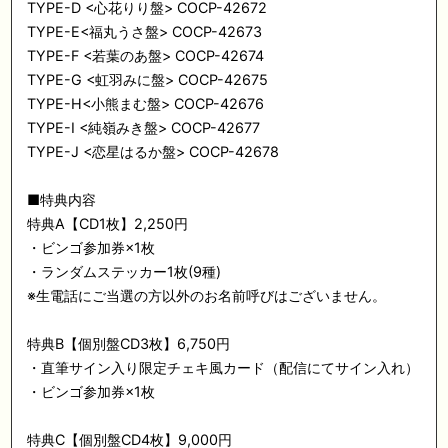
TYPE-D <心花りり盤> COCP-42672
TYPE-E<福丸うさ盤> COCP-42673
TYPE-F <若葉のあ盤> COCP-42674
TYPE-G <虹羽みに盤> COCP-42675
TYPE-H<小熊まむ盤> COCP-42676
TYPE-I <純嶺みき盤> COCP-42677
TYPE-J <恋星はるか盤> COCP-42678
■特典内容
特典A【CD1枚】2,250円
・ビンゴ参加券×1枚
・ランダムステッカー1枚(9種)
※生電話にご当選の方以外のお名前呼びはございません。
特典B【個別盤CD3枚】6,750円
・直筆サイン入り限定チェキ風カード（配信にてサイン入れ）
・ビンゴ参加券×1枚
特典C【個別盤CD4枚】9,000円