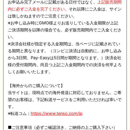
お申込み完了メールに記載がある日付ではなく、
上記販売期間
内に必ずご入金を完了ください。
それ以降にご入金は、サイン
は致しかねますのでご注意ください。
※お申し込み時にGMO様よりお送りしている入金期限が上記
ご決済期間を以降の場合でも、必ず販売期間内でご入金くださ
い。
※決済会社様が指定する入金期間は、当ページに記載されてい
る期間と異なります。（コンビニ決済は自動的に、お申し込み
から3日間、Pay-Easyは5日間が期間となります。）決済会社
様の受付期間内、尚且つ上記ご入金期間内での決済を何卒よろ
しくお願いいたします。
【海外からのご購入について】
当サイトは、現時点での海外発送に対応しておりません。ご希
望のお客様は、下記転送サービスをご利用いただければ幸いで
す。
※転送コム：
https://www.tenso.com/jp
■ご注意事項（必ずご確認頂き、ご納得の上ご購入下さい）