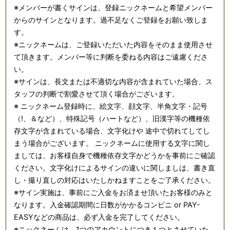
※メンバーが書くサインは、登録ニックネームと希望メンバー
からのサインとなります。過不足なくご登録をお願い致しま
す。
※ニックネームは、ご登録いただいた内容をそのまま使用させ
て頂きます。メンバー等に判断を委ねる内容はご遠慮くださ
い。
※サインは、長文または不適切な内容が含まれていた場合、ス
タッフの判断で割愛させて頂く場合がございます。
※ ニックネーム登録時に、絵文字、顔文字、半角文字・記号
（!、＆など）、特殊記号（ハートなど）、旧漢字等の機種依
存文字が含まれている場合、文字化けや 途中で切れてしてし
まう場合がございます。 ニックネームに使用する文字に関し
ましては、お客様自身で機種依存文字かどうかを事前にご確認
ください。文字化けによるサインの違いに関しましは、書き直
し・撮り直しの対応はいたしかねますことをご了承ください。
※サイン実施は、事前にご入金をお済ませ頂いたお客様のみと
なります。入金確認期間に日数がかかるコンビニ or PAY-
EASYなどの商品は、必ず入金を完了してください。
※ニックネームは、1つのアカウントにつき１つとさせていた