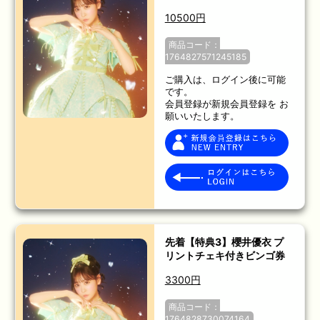
10500円
商品コード：
1764827571245185
ご購入は、ログイン後に可能
です。
会員登録が新規会員登録を お
願いいたします。
先着【特典3】櫻井優衣 プ
リントチェキ付きビンゴ券
3300円
商品コード：
1764828730074164