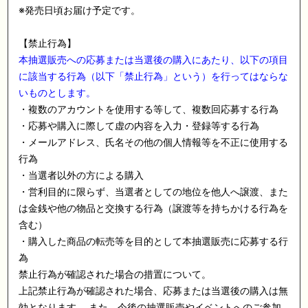
※発売日頃お届け予定です。
【禁止行為】
本抽選販売への応募または当選後の購入にあたり、以下の項目
に該当する行為（以下「禁止行為」という）を行ってはならな
いものとします。
・複数のアカウントを使用する等して、複数回応募する行為
・応募や購入に際して虚の内容を入力・登録等する行為
・メールアドレス、氏名その他の個人情報等を不正に使用する
行為
・当選者以外の方による購入
・営利目的に限らず、当選者としての地位を他人へ譲渡、また
は金銭や他の物品と交換する行為（譲渡等を持ちかける行為を
含む）
・購入した商品の転売等を目的として本抽選販売に応募する行
為
禁止行為が確認された場合の措置について。
上記禁止行為が確認された場合、応募または当選後の購入は無
効となります。 また、今後の抽選販売やイベントへのご参加