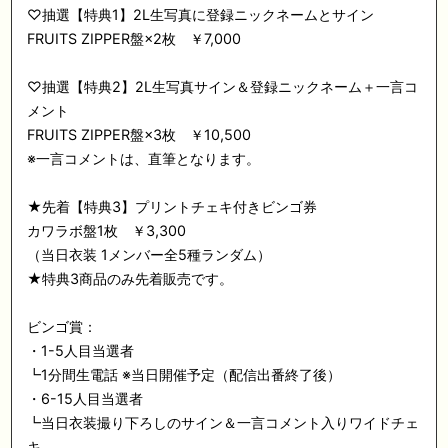
♡抽選【特典1】2L生写真に登録ニックネームとサイン
FRUITS ZIPPER盤×2枚 ￥7,000
♡抽選【特典2】2L生写真サイン＆登録ニックネーム＋一言コ
メント
FRUITS ZIPPER盤×3枚 ￥10,500
※一言コメントは、直筆となります。
★先着【特典3】プリントチェキ付きビンゴ券
カワラボ盤1枚 ￥3,300
（当日衣装 1メンバー全5種ランダム）
★特典3商品のみ先着販売です。
ビンゴ賞：
・1-5人目当選者
┗1分間生電話 ※当日開催予定（配信出番終了後）
・6-15人目当選者
┗当日衣装撮り下ろしのサイン＆一言コメント入りワイドチェ
キ