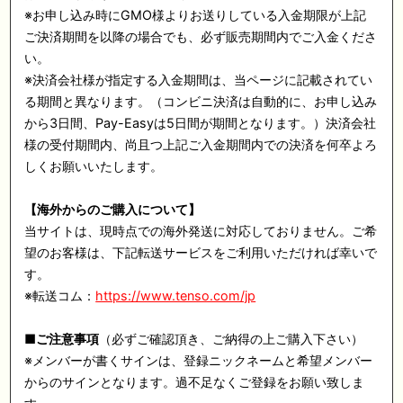
※お申し込み時にGMO様よりお送りしている入金期限が上記
ご決済期間を以降の場合でも、必ず販売期間内でご入金くださ
い。
※決済会社様が指定する入金期間は、当ページに記載されてい
る期間と異なります。（コンビニ決済は自動的に、お申し込み
から3日間、Pay-Easyは5日間が期間となります。）決済会社
様の受付期間内、尚且つ上記ご入金期間内での決済を何卒よろ
しくお願いいたします。
【海外からのご購入について】
当サイトは、現時点での海外発送に対応しておりません。ご希
望のお客様は、下記転送サービスをご利用いただければ幸いで
す。
※転送コム：
https://www.tenso.com/jp
■ご注意事項
（必ずご確認頂き、ご納得の上ご購入下さい）
※メンバーが書くサインは、登録ニックネームと希望メンバー
からのサインとなります。過不足なくご登録をお願い致しま