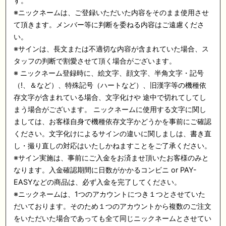
す。
※ニックネームは、ご登録いただいた内容をそのまま使用させ
て頂きます。メンバー等に判断を委ねる内容はご遠慮くださ
い。
※サインは、長文または不適切な内容が含まれていた場合、ス
タッフの判断で割愛させて頂く場合がございます。
※ ニックネーム登録時に、絵文字、顔文字、半角文字・記号
（!、＆など）、特殊記号（ハートなど）、旧漢字等の機種依
存文字が含まれている場合、文字化けや 途中で切れてしてし
まう場合がございます。 ニックネームに使用する文字に関し
ましては、お客様自身で機種依存文字かどうかを事前にご確認
ください。文字化けによるサインの違いに関しましは、書き直
し・撮り直しの対応はいたしかねますことをご了承ください。
※サイン実施は、事前にご入金をお済ませ頂いたお客様のみと
なります。入金確認期間に日数がかかるコンビニ or PAY-
EASYなどの商品は、必ず入金を完了してください。
※ニックネームは、1つのアカウントにつき１つとさせていた
だいております。そのため１つのアカウントから複数のご注文
をいただいた場合であっても全て同じニックネームとさせてい