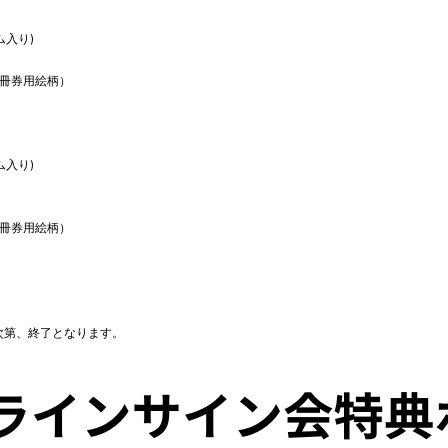
ム入り)
5冊券用絵柄）
ム入り)
5冊券用絵柄）
次第、終了となります。