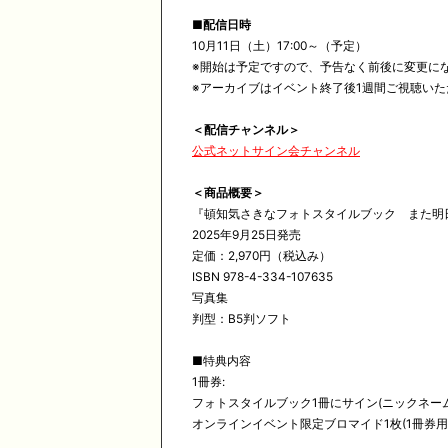
■配信日時
10月11日（土）17:00～（予定）
※開始は予定ですので、予告なく前後に変更に
※アーカイブはイベント終了後1週間ご視聴いた
＜配信チャンネル＞
公式ネットサイン会チャンネル
＜商品概要＞
『頓知気さきなフォトスタイルブック また明
2025年9月25日発売
定価：2,970円（税込み）
ISBN 978-4-334-107635
写真集
判型：B5判ソフト
■特典内容
1冊券:
フォトスタイルブック1冊にサイン(ニックネー
オンラインイベント限定ブロマイド1枚(1冊券