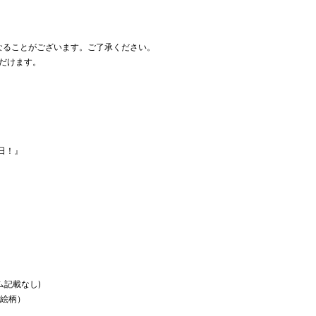
なることがございます。ご了承ください。
だけます。
日！』
ム記載なし)
用絵柄）