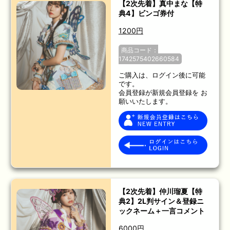
【2次先着】真中まな【特
典4】ビンゴ券付
1200円
商品コード：
1742575402660584
ご購入は、ログイン後に可能
です。
会員登録が新規会員登録を お
願いいたします。
【2次先着】仲川瑠夏【特
典2】2L判サイン＆登録ニ
ックネーム＋一言コメント
6000円