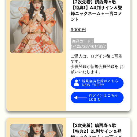
【2次先着】鎮西寿々歌
【特典1】A4判サイン＆登
録ニックネーム＋一言コメ
ント
9000円
商品コード：
1742572674014697
ご購入は、ログイン後に可能
です。
会員登録が新規会員登録を お
願いいたします。
【2次先着】鎮西寿々歌
【特典2】2L判サイン＆登
録ニックネーム＋一言コメ