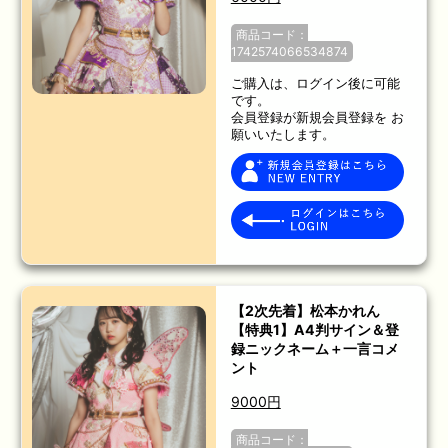
商品コード：
1742574066534874
ご購入は、ログイン後に可能
です。
会員登録が新規会員登録を お
願いいたします。
【2次先着】松本かれん
【特典1】A4判サイン＆登
録ニックネーム＋一言コメ
ント
9000円
商品コード：