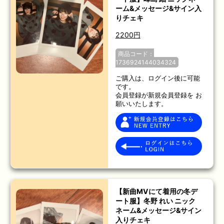
ーム&メッセージ&サイン入
りチェキ
2200円
商品コード：
1736924144034324
ご購入は、ログイン後に可能
です。
会員登録が新規会員登録を お
願いいたします。
【新曲MVにて着用の冬デ
ート服】冬野 れい ニック
ネーム&メッセージ&サイン
入りチェキ