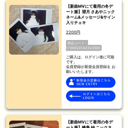
【新曲MVにて着用の冬デ
ート服】望月 さあやニック
ネーム&メッセージ&サイン
入りチェキ
2200円
商品コード：
1736924144343595
ご購入は、ログイン後に可能
です。
会員登録が新規会員登録を お
願いいたします。
【新曲MVにて着用の冬デ
ート服】峰島 紬 ニックネ