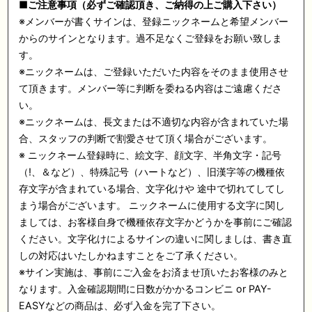
■ご注意事項（必ずご確認頂き、ご納得の上ご購入下さい）
※メンバーが書くサインは、登録ニックネームと希望メンバー
からのサインとなります。過不足なくご登録をお願い致しま
す。
※ニックネームは、ご登録いただいた内容をそのまま使用させ
て頂きます。メンバー等に判断を委ねる内容はご遠慮くださ
い。
※ニックネームは、長文または不適切な内容が含まれていた場
合、スタッフの判断で割愛させて頂く場合がございます。
※ ニックネーム登録時に、絵文字、顔文字、半角文字・記号
（!、＆など）、特殊記号（ハートなど）、旧漢字等の機種依
存文字が含まれている場合、文字化けや 途中で切れてしてし
まう場合がございます。 ニックネームに使用する文字に関し
ましては、お客様自身で機種依存文字かどうかを事前にご確認
ください。文字化けによるサインの違いに関しましは、書き直
しの対応はいたしかねますことをご了承ください。
※サイン実施は、事前にご入金をお済ませ頂いたお客様のみと
なります。入金確認期間に日数がかかるコンビニ or PAY-
EASYなどの商品は、必ず入金を完了下さい。