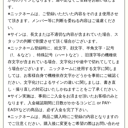
す。
※
ニックネームは、ご登録いただいた内容をそのまま使用させ
て頂きます。メンバー等に判断を委ねる内容はご遠慮くださ
い。
※
サインは、長文または不適切な内容が含まれていた場合、ス
タッフの判断で割愛させて頂く場合がございます。
※
ニックネーム登録時に、絵文字、顔文字、半角文字・記号
（
!
、＆など）、特殊記号（ハートなど）、旧漢字等の機種依
存文字が含まれている場合、文字化けや途中で切れてしてしま
う場合がございます。
ニックネームに使用する文字に関しま
しては、お客様自身で機種依存文字かどうかを事前にご確認く
ださい。文字化けによるサインの違いに関しましは、書き直
し・撮り直しの対応はいたしかねますことをご了承ください。
※
サイン実施は、事前にご入金をお済ませ頂いたお客様のみと
なります。入金確認期間に日数がかかるコンビニ
or PAY-
EASY
などの商品は、必ず入金を完了下さい。
※
ニックネームは、商品ご購入時にご登録の内容となりますの
でご注意ください。購入後に変更をご希望の際はお問い合わせ