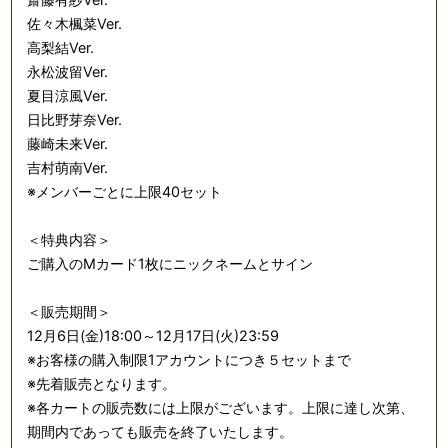
佐々木楓菜Ver.
高梨結Ver.
永松波留Ver.
夏目涼風Ver.
日比野芽奈Ver.
藤崎未来Ver.
吉村萌南Ver.
※メンバーごとに上限
40
セット
＜特典内容＞
ご購入のMカード1枚にニックネームとサイン
＜販売期間＞
12月6
日
(金)18:00
～
12
月
17
日
(
火
)23:59
※
お客様の購入制限1アカウントにつき５セットまで
※
先着販売となります。
※
各カートの販売数には上限がございます。上限に達し次第、
期間内であっても販売を終了いたします。