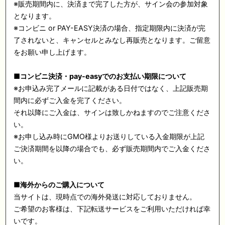
※
販売期間内に、決済まで完了した方が、サイン会の参加対象
となります。
※
コンビニ
or PAY-EASY
決済の場合、指定期限内に決済が完
了されないと、キャンセルとみなし再販売となります。ご留意
をお願い申し上げます。
■
コンビニ決済・
pay-easy
でのお支払い期限について
※
お申込み完了メールに記載がある日付ではなく、上記販売期
間内に必ずご入金を完了ください。
それ以降にご入金は、サインは致しかねますのでご注意くださ
い。
※
お申し込み時に
GMO
様よりお送りしている入金期限が上記
ご決済期間を以降の場合でも、必ず販売期間内でご入金くださ
い。
■
海外からのご購入について
当サイトは、現時点での海外発送に対応しておりません。
ご希望のお客様は、下記転送サービスをご利用いただければ幸
いです。