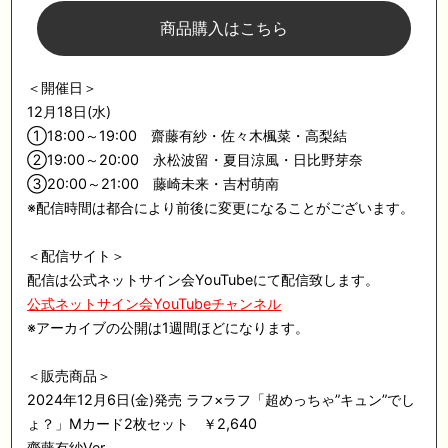
商品購入はこちら
＜開催日＞
12
月
18
日
(
水
)
①
18:00
～
19:00
齋藤有紗・佐々木楓菜・高梨結
②
19:00
～
20:00
永松波留・夏目涼風・日比野芽奈
③
20:00
～
21:00
藤崎未来・吉村萌南
※
配信時間は都合により前後に変更になることがございます。
＜配信サイト＞
配信は
公式ネットサイン会
YouTube
にて配信致します。
公式ネットサイン会YouTubeチャンネル
※
アーカイブの公開は1週間ほどになります。
＜販売商品＞
2024
年
12
月
6
日
(
金
)
発売 ラフ
×
ラフ「超めっちゃ”キュン”でし
ょ？」
M
カード
2
枚セット ￥
2,640
齋藤有紗Ver.