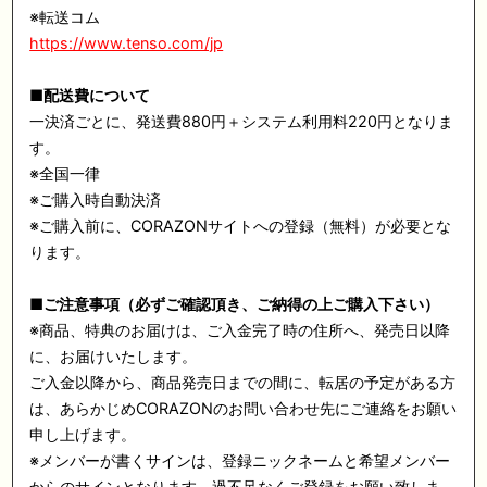
※
転送コム
https://www.tenso.com/jp
■
配送費について
一決済ごとに、発送費
880
円＋システム利用料
220
円となりま
す。
※
全国一律
※
ご購入時自動決済
※
ご購入前に、
CORAZON
サイトへの登録（無料）が必要とな
ります。
■
ご注意事項（必ずご確認頂き、ご納得の上ご購入下さい）
※
商品、特典のお届けは、ご入金完了時の住所へ、発売日以降
に、お届けいたします。
ご入金以降から、商品発売日までの間に、転居の予定がある方
は、あらかじめ
CORAZON
のお問い合わせ先にご連絡をお願い
申し上げます。
※
メンバーが書くサインは、登録ニックネームと希望メンバー
からのサインとなります。過不足なくご登録をお願い致しま