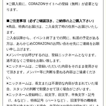
※
ご購入前に、
CORAZON
サイトへの登録（無料）が必要とな
ります。
■
ご注意事項（必ずご確認頂き、ご納得の上ご購入下さい）
※
商品、特典のお届けは、ご入金完了時の住所へお届けいたし
ます。
ご入金以降から、イベント終了までの間に、転居の予定がある
方は、あらかじめ
CORAZON
のお問い合わせ先にご連絡をお願
い申し上げます。
※
メンバーがお呼びするのは、登録ニックネームとなります。
過不足なくご登録をお願い致します。
※
ニックネームは、ご登録いただいた内容をそのまま使用させ
て頂きます。メンバー等に判断を委ねる内容はご遠慮くださ
い。
※
ニックネームは、長文または不適切な内容が含まれていた場
合、スタッフの判断で割愛させて頂く場合がございます。
※
ニックネーム登録時に、絵文字、顔文字、半角文字・記号
（
!
、＆など）、特殊記号（ハートなど）、旧漢字等の機種依
存文字が含まれている場合、文字化けや途中で切れてしてしま