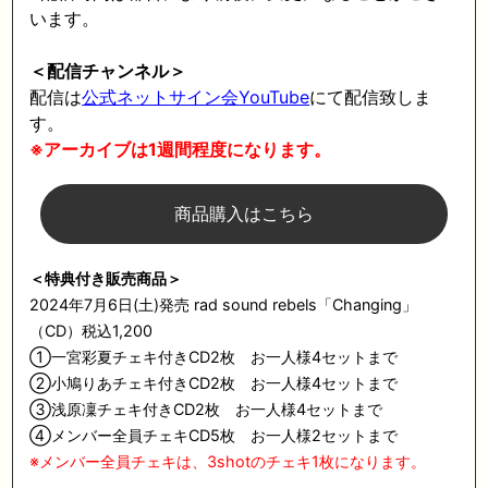
います。
＜配信チャンネル＞
配信は
公式ネットサイン会
YouTube
にて配信致しま
す。
※
アーカイブは1週間程度になります。
商品購入はこちら
＜特典付き販売商品＞
2024
年
7
月
6
日
(
土
)
発売
rad sound rebels「Changing」
（CD）税込1,200
①一宮彩夏チェキ付き
CD2
枚 お一人様
4
セットまで
②小鳩りあチェキ付き
CD2
枚 お一人様
4
セットまで
③浅原凜チェキ付き
CD2
枚 お一人様
4
セットまで
④メンバー全員チェキ
CD5
枚 お一人様
2
セットまで
※
メンバー全員チェキは、3shotのチェキ1枚になります。