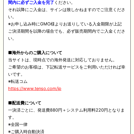
間内に必ずご入金を完了
ください。
それ以降にご入金は、サインは致しかねますのでご注意くださ
い。
※
お申し込み時に
GMO
様よりお送りしている入金期限が上記
ご決済期間を以降の場合でも、必ず販売期間内でご入金くださ
い。
■
海外からのご購入について
当サイトは、現時点での海外発送に対応しておりません。
ご希望のお客様は、下記転送サービスをご利用いただければ幸
いです。
※
転送コム
https://www.tenso.com/jp
■
配送費について
一決済ごとに、発送費
880
円＋システム利用料
220
円となりま
す。
※
全国一律
※
ご購入時自動決済