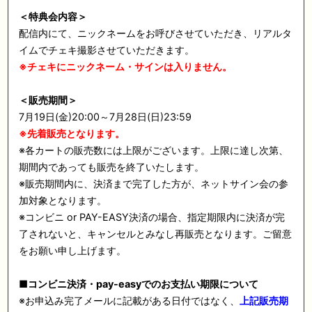
＜特典会内容＞
配信内にて、ニックネームをお呼びさせていただき、リアルタ
イムでチェキ撮影させていただきます。
※
チェキにニックネーム・サインは入りません。
＜販売期間＞
7
月
19
日
(金)20:00
～
7
月
28
日
(
日
)23:59
※
先着販売となります。
※
各カートの販売数には上限がございます。上限に達し次第、
期間内であっても販売を終了いたします。
※
販売期間内に、決済まで完了した方が、ネットサイン会の参
加対象となります。
※
コンビニ
or PAY-EASY
決済の場合、指定期限内に決済が完
了されないと、キャンセルとみなし再販売となります。ご留意
をお願い申し上げます。
■
コンビニ決済・
pay-easy
でのお支払い期限について
※
お申込み完了メールに記載がある日付ではなく、
上記販売期