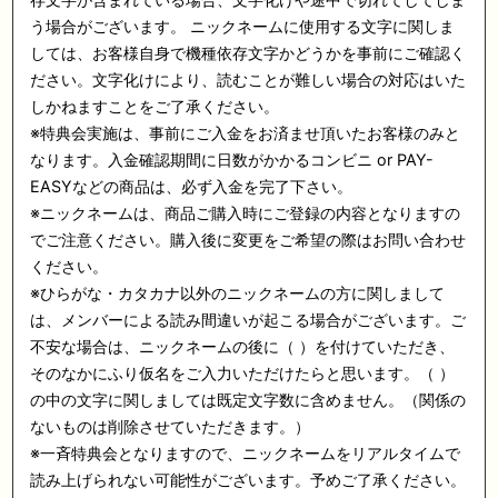
う場合がございます。
ニックネームに使用する文字に関しま
しては、お客様自身で機種依存文字かどうかを事前にご確認く
ださい。文字化けにより、読むことが難しい場合の対応はいた
しかねますことをご了承ください。
※
特典会実施は、事前にご入金をお済ませ頂いたお客様のみと
なります。入金確認期間に日数がかかるコンビニ
or PAY-
EASY
などの商品は、必ず入金を完了下さい。
※
ニックネームは、商品ご購入時にご登録の内容となりますの
でご注意ください。購入後に変更をご希望の際はお問い合わせ
ください。
※
ひらがな・カタカナ以外のニックネームの方に関しまして
は、メンバーによる読み間違いが起こる場合がございます。ご
不安な場合は、ニックネームの後に（
）を付けていただき、
そのなかにふり仮名をご入力いただけたらと思います。（
）
の中の文字に関しましては既定文字数に含めません。（関係の
ないものは削除させていただきます。）
※
一斉特典会となりますので、ニックネームをリアルタイムで
読み上げられない可能性がございます。予めご了承ください。