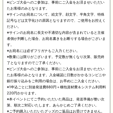
※ビンゴ大会へのご参加は、事前にご入金をお済ませいただい
たお客様のみとなります。
※サインのお宛名について、絵文字、顔文字、半角文字、特殊
記号などは文字化けの原因となりますので、ご使用をお控えく
ださい。
※サインのお宛名に長文や不適切な内容が含まれていると主催
者側が判断した場合、お宛名書きをお断りする場合がございま
す。
※お宛名には必ずフリガナもご入力ください。
※数量には限りがございます。予定数が無くなり次第、販売終
了となりますのでご了承ください。
※ビンゴ大会へのご参加は、事前にご入金をお済ませいただい
たお客様のみとなります。入金確認に日数がかかるコンビニや
銀行振り込みをご利用の場合は、お早めにご入金ください。
※1申込ごとに別途発送費880円＋梱包資材費＆システム利用料
220円かかります。
※本イベントにてご予約いただいた商品は、発送準備が整い次
第、順次ご対応いたします。あらかじめご了承ください。
※ご予約購入いただいたグッズのご返品はお受けできません。