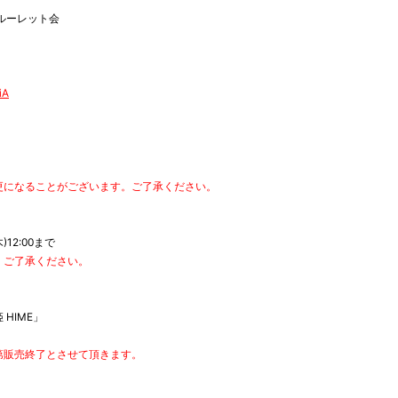
ンルーレット会
iA
更になることがございます。ご了承ください。
木)12:00まで
。ご了承ください。
 HIME」
第販売終了とさせて頂きます。