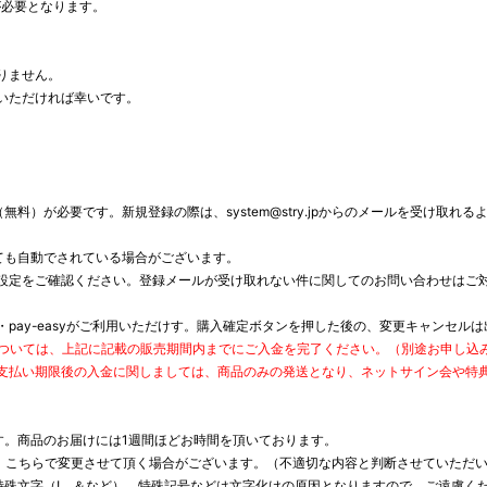
）が必要となります。
りません。
いただければ幸いです。
）が必要です。新規登録の際は、system@stry.jpからのメールを受け取れるよう
ても自動でされている場合がございます。
設定をご確認ください。登録メールが受け取れない件に関してのお問い合わせはご
pay-easyがご利用いただけす。購入確定ボタンを押した後の、変更キャンセル
期限については、上記に記載の販売期間内までにご入金を完了ください。（別途お申し
支払い期限後の入金に関しましては、商品のみの発送となり、ネットサイン会や特
す。商品のお届けには1週間ほどお時間を頂いております。
て、こちらで変更させて頂く場合がございます。（不適切な内容と判断させていただ
特殊文字（!、＆など）、特殊記号などは文字化けの原因となりますので、ご遠慮く