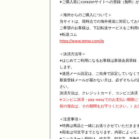
※ご購入前にcorazonサイトへの登録（無料
＜海外からのご購入について＞
当サイトは、現時点での海外発送に対応してお
ご希望のお客様は、下記転送サービスをご利用
※
転送コム
https://www.tenso.com/jp
＜決済方法等＞
※
はじめてご利用になるお客様は新規会員登録（無料
します。
※
迷惑メール設定は、ご自身で設定していなく
新規登録メールが届かない方は、必ずそちらの
さい。
決済方法は、クレジットカード、コンビニ決済・
※
コンビニ決済・pay-easyでのお支払い
前の場合は、その期間をお守りください。）お
＜注意事項＞
※
特典は商品と一緒にお送りさせていただきま
※
宛名は10文字までとなります。内容によっ
※
ニックネーム登録は、絵文字、顔文字、半角