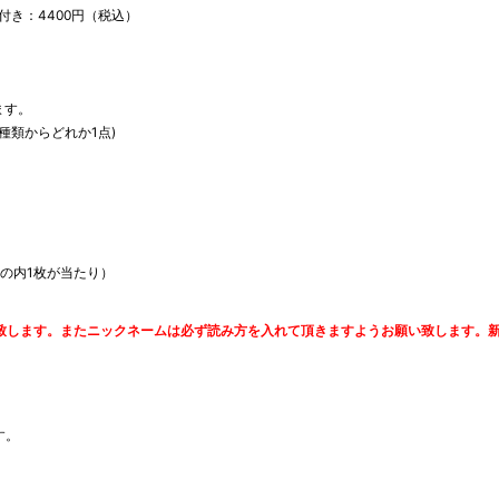
券付き：
4400
円（税込）
ます。
種類からどれか
1
点
)
の内
1
枚が当たり）
致します。またニックネームは必ず読み方を入れて頂きますようお願い致します。
す。