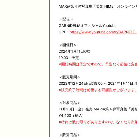
MARiA第４弾写真集「美姫 HIME」オンライ
＜配信＞
GARNiDELiAオフィシャルYoutube
URL：
https://www.youtube.com/c/GARNiDEL
＜開催日＞
2024年1月11日(木)
19:00～予定
※開始時間は予定ですので、予告なく前後に変
＜販売期間＞
2023年12月24日(日)19:00 ～ 2024年1月11日(
※販売終了時間は前後する可能性がございます
＜対象商品＞
11月30日（金）発売 MARiA第４弾写真集「美姫
¥4,400（税込）
※特典は数に限りがありますので、なくなり次
＜販売商品＞