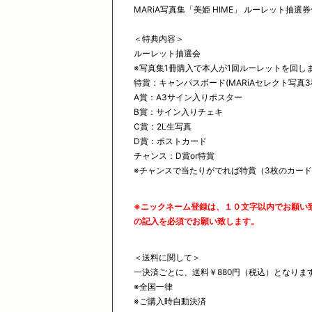
MARiA写真集「美姫 HIME」 ルーレット抽選
＜特典内容＞
ルーレット抽選会
※
写真集
1
冊購入で本人が
1
回ルーレットを回し
特賞：キャンパスボード
(MARiA
セレクト写真
3
A
賞：
A3
サイン入りポスター
B
賞：サイン入りチェキ
C
賞：2L生写真
D
賞：ポストカード
チャンス：
D
賞
or
特賞
※
チャンスで当たりがでれば特賞（
3
枚のカード
※ニックネーム登録は、１０文字以内でお願い
の記入を必須でお願い致します。
＜送料に関して＞
一決済ごとに、送料￥880円（税込）となりま
※全国一律
※ご購入時自動決済