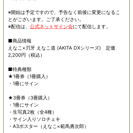
※開始は予定ですので、予告なく前後に変更になるこ
とがございます。ご了承ください。
※配信は、
公式ネットサイン会
にて配信します。
■商品情報
えなこ×刃牙 えなこ道 (AKITA DXシリーズ) 定価
2,200円（税込）
■特典種類
★1冊券（1冊購入）
・1冊にサイン
★3冊券（3冊購入）
・1冊にサイン
・生写真2枚（全4種）
・サイン入りソロチェキ
・A3ポスター（えなこ×範馬勇次郎）