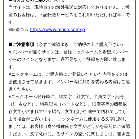
当サイトは、現時点での海外発送に対応しておりません。ご希
望のお客様は、下記転送サービスをご利用いただければ幸いで
す。
※転送コム
https://www.tenso.com/jp
■
ご注意事項
（必ずご確認頂き、ご納得の上ご購入下さい）
※メンバーが書くサインは、登録ニックネームと希望メンバー
からのサインとなります。過不足なくご登録をお願い致しま
す。
※ニックネームは、ご購入時にご登録いただいた内容をそのま
ま使用させて頂きます。メンバー等に判断を委ねる内容はご遠
慮ください。
※ニックネーム登録時に、絵文字、顔文字、半角文字・記号
（!、＆など）、特殊記号（ハートなど）、旧漢字等の機種依
存文字が含まれている場合、文字化けや 途中で切れてしてし
まう場合がございます。 ニックネームに使用する文字に関し
ましては、お客様自身で機種依存文字かどうかを事前にご確認
ください。文字化けによるサインの違いに関しましは、書き直