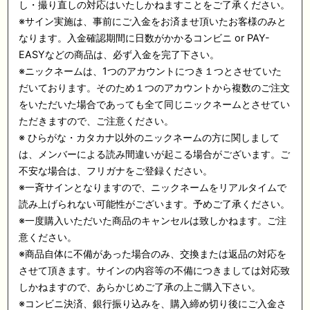
し・撮り直しの対応はいたしかねますことをご了承ください。
※サイン実施は、事前にご入金をお済ませ頂いたお客様のみと
なります。入金確認期間に日数がかかるコンビニ or PAY-
EASYなどの商品は、必ず入金を完了下さい。
※ニックネームは、1つのアカウントにつき１つとさせていた
だいております。そのため１つのアカウントから複数のご注文
をいただいた場合であっても全て同じニックネームとさせてい
ただきますので、ご注意ください。
※ ひらがな・カタカナ以外のニックネームの方に関しまして
は、メンバーによる読み間違いが起こる場合がございます。ご
不安な場合は、フリガナをご登録ください。
※一斉サインとなりますので、ニックネームをリアルタイムで
読み上げられない可能性がございます。予めご了承ください。
※一度購入いただいた商品のキャンセルは致しかねます。ご注
意ください。
※商品自体に不備があった場合のみ、交換または返品の対応を
させて頂きます。サインの内容等の不備につきましては対応致
しかねますので、あらかじめご了承の上ご購入下さい。
※コンビニ決済、銀行振り込みを、購入締め切り後にご入金さ