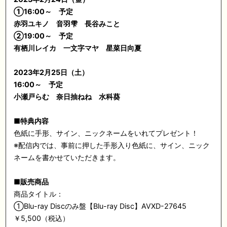
①16:00～ 予定
赤羽ユキノ
音羽雫
長谷みこと
②19:00～ 予定
有栖川レイカ
一文字マヤ
星菜日向夏
2023
年2月25日（土）
16:00～ 予定
小瀬戸らむ
奈日抽ねね
水科葵
■
特典内容
色紙に手形、サイン、ニックネームをいれてプレゼント！
※配信内では、事前に押した手形入り色紙に、サイン、ニック
ネームを書かせていただきます。
■
販売商品
商品タイトル：
①Blu-ray Discのみ盤【Blu-ray Disc】AVXD-27645
￥5,500（税込）