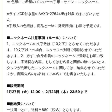
⇒ 色紙にご希望のメンバーの手形＋サイン＋ニックネーム
※ライブCD付き盤のAVXD-27644/Bは対象ではございませ
ん。
※手形入の色紙は、商品と一緒に発売日頃にお届け予定です。
■
ニックネーム注意事項（ルール）について
1、ニックネームの文字数は【10文字】とさせていただきま
す。10文字以上の場合、スタッフの判断で添削させていただ
きます。2、必ずご自身名義のニックネームで登録をお願い致
します。不適切な内容、もしくはお名前と関係の無いものとス
タッフが判断したニックネームに関しては、編集させていただ
くか、配送先名のお名前（ご本名）でお書きいたします。
■
販売期間
1月27日（金）12:00
～
2
月23日（
木
）23:59まで
■
配送費について
一決済ごとに、送料￥880（税込）となります。