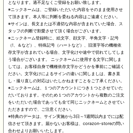
となります。過不足なくご登録をお願い致します。
※ニックネームは、ご登録いただいた内容をそのまま使用させ
て頂きます。本人等に判断を委ねる内容はご遠慮ください。
※サインは、長文または不適切な内容が含まれていた場合、ス
タッフの判断で割愛させて頂く場合がございます。
※ニックネーム登録時に、絵文字、顔文字、半角文字・記号
（!、＆など）、特殊記号（ハートなど）、旧漢字等の機種依
存文字が含まれている場合、文字化けや途中で切れてしてしま
う場合がございます。 ニックネームに使用する文字に関しま
しては、お客様自身で機種依存文字かどうかを事前にご確認く
ださい。文字化けによるサインの違いに関しましは、書き直
し・撮り直しの対応はいたしかねますことをご了承ください。
※ニックネームは、１つのアカウントにつき１つとさせていた
だいております。そのため１つのアカウントから複数のご注文
をいただいた場合であっても全て同じニックネームとさせてい
ただきますので、ご注意ください。
※特典のデータは、サイン実施から3日～1週間以内までには配
信させて頂きます。届かないお客様は、corazon-storeの問い
合わせよりお願いいたします。