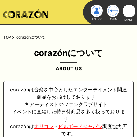
ENTRY
LOGIN
MENU
TOP
corazónについて
corazónについて
ABOUT US
corazónは音楽を中心としたエンターテイメント関連
商品をお届けしております。
各アーティストのファンクラブサイト、
イベントに直結した特典付商品を多く扱っておりま
す。
corazónは
オリコン
・
ビルボードジャパン
調査協力店
です。