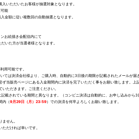
ご購入いただいたお客様が抽選対象となります。
選可能
ご購入金額に従い複数回の自動抽選となります。
オンラインお絵描き会配信内にて
ただいた方が当選者様となります。
が利用可能です。
限については決済会社様より、ご購入時、自動的に3日後の期限が記載されたメールが
必ず当販売ページにある入金期間内に決済を完了いただく事をお願い致します。上
ていただきます。ご注意ください。
記載されている期間と異なります。（コンビニ決済は自動的に、お申し込みから3日間、
間内（
9月29日（月）23:59
）での決済を何卒よろしくお願い致します。
りません。
いただければ幸いです。