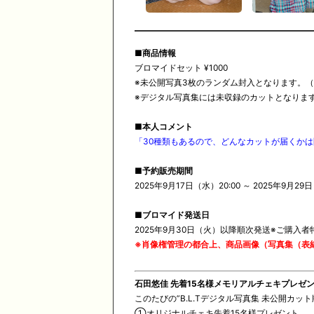
■商品情報
ブロマイドセット ¥1000
※未公開写真3枚のランダム封入となります。（
※デジタル写真集には未収録のカットとなりま
■本人コメント
「30種類もあるので、どんなカットが届くかは
■予約販売期間
2025年9月17日（水）20:00 ～ 2025年9月29
■ブロマイド発送日
2025年9月30日（火）以降順次発送※ご購
※
肖像権管理の都合上、商品画像（写真集（表
石田悠佳 先着15名様メモリアルチェキプレゼ
このたびの”B.L.Tデジタル写真集 未公開カ
①オリジナルチェキ先着15名様プレゼント