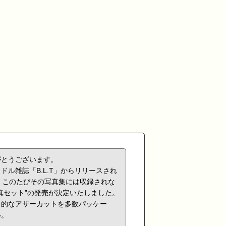
がとうございます。
イドル雑誌「
B.L.T
」からリリースされ
。このたびその写真集には収録されな
真セット
”
の発売が決定いたしました。
力的なアザーカットを多数パッケー
い。