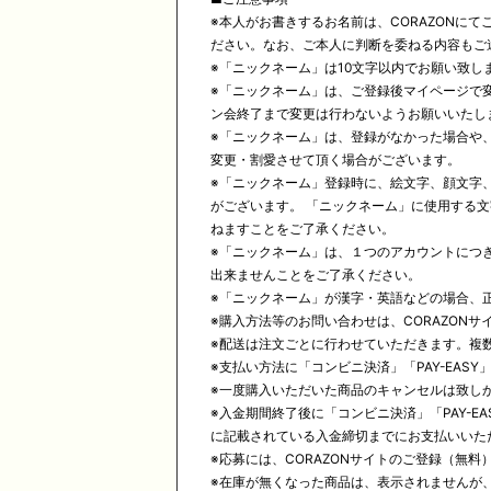
※本人がお書きするお名前は、CORAZON
ださい。なお、ご本人に判断を委ねる内容もご
※「ニックネーム」は10文字以内でお願い致し
※「ニックネーム」は、ご登録後マイページで
ン会終了まで変更は行わないようお願いいたし
※「ニックネーム」は、登録がなかった場合や
変更・割愛させて頂く場合がございます。
※「ニックネーム」登録時に、絵文字、顔文字
がございます。 「ニックネーム」に使用する
ねますことをご了承ください。
※「ニックネーム」は、１つのアカウントにつ
出来ませんことをご了承ください。
※「ニックネーム」が漢字・英語などの場合、
※購入方法等のお問い合わせは、CORAZON
※配送は注文ごとに行わせていただきます。複
※支払い方法に「コンビニ決済」「PAY-EA
※一度購入いただいた商品のキャンセルは致し
※入金期間終了後に「コンビニ決済」「PAY-
に記載されている入金締切までにお支払いいた
※応募には、CORAZONサイトのご登録（無
※在庫が無くなった商品は、表示されませんが