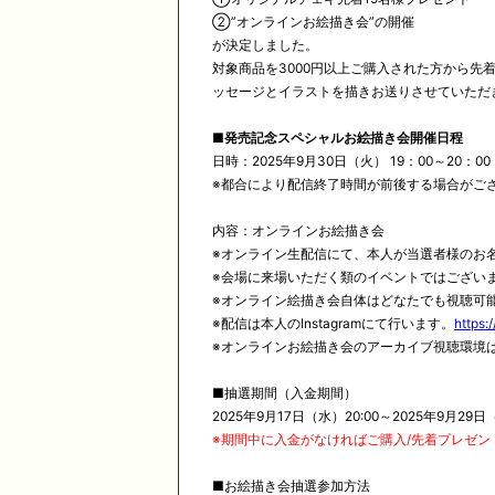
②”オンラインお絵描き会”の開催
が決定しました。
対象商品を3000円以上ご購入された方から先
ッセージとイラストを描きお送りさせていただ
■発売記念スペシャルお絵描き会開催日程
日時：2025年9月30日（火） 19：00～20：00
※都合により配信終了時間が前後する場合がご
内容：オンラインお絵描き会
※オンライン生配信にて、本人が当選者様のお
※会場に来場いただく類のイベントではござい
※オンライン絵描き会自体はどなたでも視聴可
※配信は本人のInstagramにて行います。
https
※オンラインお絵描き会のアーカイブ視聴環境
■抽選期間（入金期間）
2025年9月17日（水）20:00～2025年9月29日
※期間中に入金がなければご購入/先着プレゼン
■お絵描き会抽選参加方法