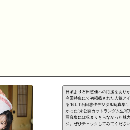
日頃より石田悠佳への応援をあり
今回特集にて初掲載された人気ア
る
”B.L.T
石田悠佳デジタル写真集
”
かった”未公開カットランダム生写
写真集には収まりきらなかった魅
ジ。ぜひチェックしてみてくださ