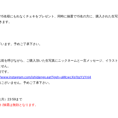
着15名様にもれなくチェキをプレゼント、同時に抽選で15名の方に、購入された生
きます。
ざいます。予めご了承下さい。
名前を呼びながら、ご購入頂いた生写真にニックネームと一言メッセージ、イラス
ません。
能です。
://www.instagram.com/ishidango.eat?igsh=aWcwcXp1bzYzYnl4
はございません。予めご了承下さい。
（月）23:59まで
ト/抽選は無効となります。