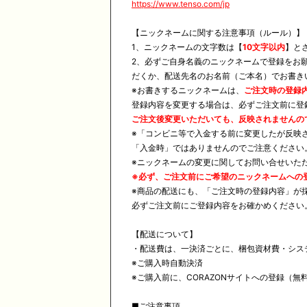
https://www.tenso.com/jp
【ニックネームに関する注意事項（ルール）】
1、ニックネームの文字数は【
10文字以内
】と
2、必ずご自身名義のニックネームで登録をお
だくか、配送先名のお名前（ご本名）でお書き
※お書きするニックネームは、
ご注文時の登録
登録内容を変更する場合は、必ずご注文前に登
ご注文後変更いただいても、反映されませんの
※「コンビニ等で入金する前に変更したが反映
「入金時」ではありませんのでご注意ください
※ニックネームの変更に関してお問い合せいた
※
必ず、ご注文前にご希望のニックネームへの
※商品の配送にも、「ご注文時の登録内容」が
必ずご注文前にご登録内容をお確かめください
【配送について】
・配送費は、一決済ごとに、梱包資材費・システム
※ご購入時自動決済
※ご購入前に、CORAZONサイトへの登録（
■ご注意事項