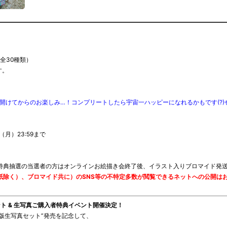
全30種類）
す。
開けてからのお楽しみ…！コンプリートしたら宇宙一ハッピーになれるかもです(?
日（月）23:59まで
入者特典抽選の当選者の方はオンラインお絵描き会終了後、イラスト入りブロマイド発
紙除く）、ブロマイド共に）のSNS等の不特定多数が閲覧できるネットへの公開は
ント & 生写真ご購入者特典イベント開催決定！
ット版生写真セット”発売を記念して、