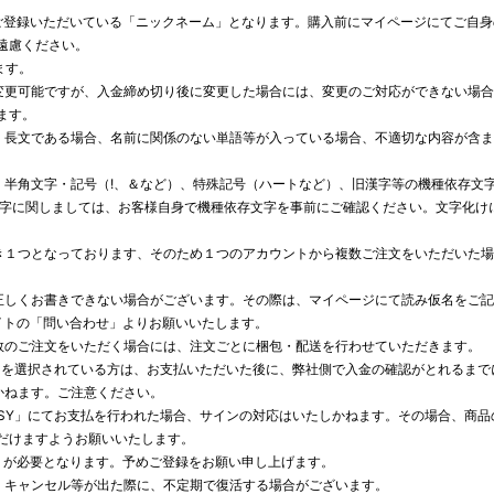
にてご登録いただいている「ニックネーム」となります。購入前にマイページにてご自
遠慮ください。
ます。
変更可能ですが、入金締め切り後に変更した場合には、変更のご対応ができない場
ます。
、長文である場合、名前に関係のない単語等が入っている場合、不適切な内容が含
、半角文字・記号（!、＆など）、特殊記号（ハートなど）、旧漢字等の機種依存文
文字に関しましては、お客様自身で機種依存文字を事前にご確認ください。文字化け
き１つとなっております、そのため１つのアカウントから複数ご注文をいただいた
正しくお書きできない場合がございます。その際は、マイページにて読み仮名をご
サイトの「問い合わせ」よりお願いいたします。
数のご注文をいただく場合には、注文ごとに梱包・配送を行わせていただきます。
SY」を選択されている方は、お支払いただいた後に、弊社側で入金の確認がとれるま
かねます。ご注意ください。
EASY」にてお支払を行われた場合、サインの対応はいたしかねます。その場合、商
だけますようお願いいたします。
料）が必要となります。予めご登録をお願い申し上げます。
、キャンセル等が出た際に、不定期で復活する場合がございます。