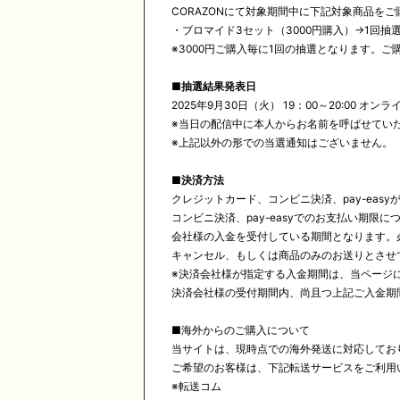
CORAZONにて対象期間中に下記対象商品を
・ブロマイド3セット（3000円購入）→1回抽
※3000円ご購入毎に1回の抽選となります。
■
抽選結果発表日
2025年9月30日（火） 19：00～20:00 
※当日の配信中に本人からお名前を呼ばせてい
※上記以外の形での当選通知はございません。
■
決済方法
クレジットカード、コンビニ決済、pay-easy
コンビニ決済、pay-easyでのお支払い期
会社様の入金を受付している期間となります。
キャンセル、もしくは商品のみのお送りとさせ
※決済会社様が指定する入金期間は、当ページに
決済会社様の受付期間内、尚且つ上記ご入金期
■海外からのご購入について
当サイトは、現時点での海外発送に対応してお
ご希望のお客様は、下記転送サービスをご利用
※転送コム